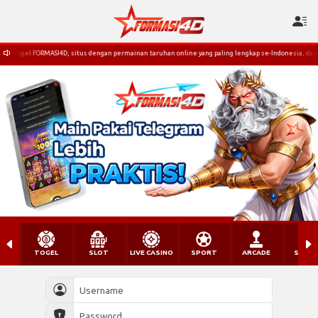
s Togel FORMASI4D, situs dengan permainan taruhan online yang paling lengkap se-Indonesia, dan 
TOGEL
SLOT
LIVE CASINO
SPORT
ARCADE
SABU