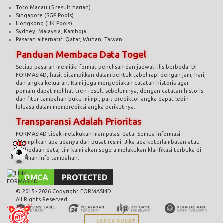
Toto Macau (5 result harian)
Singapore (SGP Pools)
Hongkong (HK Pools)
Sydney, Malaysia, Kamboja
Pasaran alternatif: Qatar, Wuhan, Taiwan
Panduan Membaca Data Togel
Setiap pasaran memiliki format penulisan dan jadwal rilis berbeda. Di
FORMASI4D, hasil ditampilkan dalam bentuk tabel rapi dengan jam, hari,
dan angka keluaran. Kami juga menyediakan catatan historis agar
pemain dapat melihat tren result sebelumnya, dengan catatan historis
dan fitur tambahan buku mimpi, para prediktor angka dapat lebih
leluasa dalam memprediksi angka berikutnya.
Transparansi Adalah Prioritas
FORMASI4D tidak melakukan manipulasi data. Semua informasi
ditampilkan apa adanya dari pusat resmi. Jika ada keterlambatan atau
perbedaan data, tim kami akan segera melakukan klarifikasi terbuka di
halaman info tambahan.
© 2015 - 2026 Copyright FORMASI4D.
All Rights Reserved.
LAPOR PUSAT