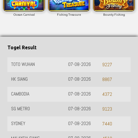
Ocean Carnival
Fishing Treasure
Bounty Fishing
Togel Result
TOTO WUHAN
07-08-2026
9227
HK SIANG
07-08-2026
8867
CAMBODIA
07-08-2026
4372
SG METRO
07-08-2026
9123
SYDNEY
07-08-2026
7440