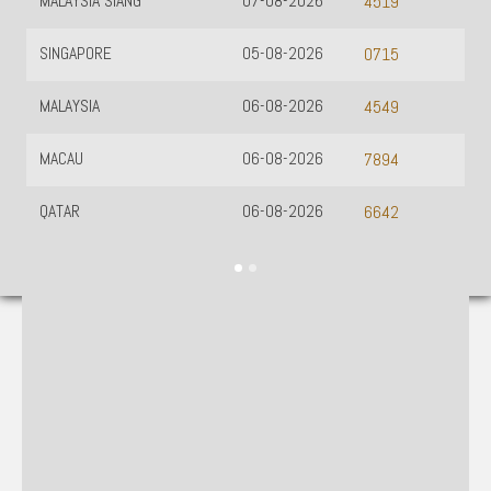
MALAYSIA SIANG
07-08-2026
4519
SINGAPORE
05-08-2026
0715
MALAYSIA
06-08-2026
4549
MACAU
06-08-2026
7894
QATAR
06-08-2026
6642