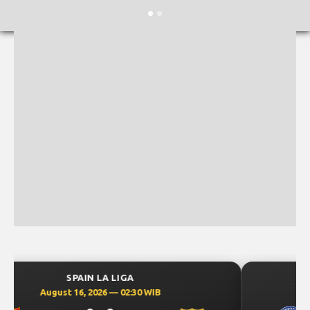
SPAIN LA LIGA
August 16, 2026 — 00:30 WIB