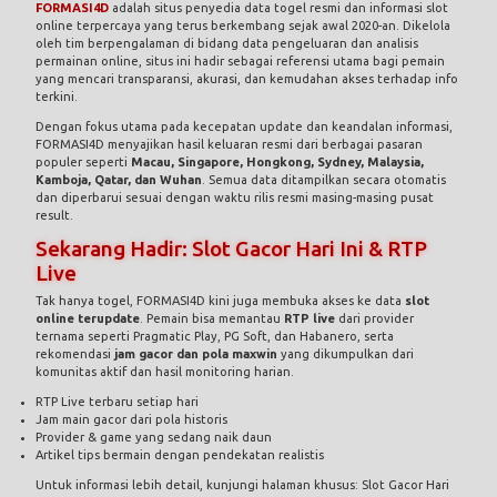
FORMASI4D
adalah situs penyedia data togel resmi dan informasi slot
online terpercaya yang terus berkembang sejak awal 2020-an. Dikelola
oleh tim berpengalaman di bidang data pengeluaran dan analisis
permainan online, situs ini hadir sebagai referensi utama bagi pemain
yang mencari transparansi, akurasi, dan kemudahan akses terhadap info
terkini.
Dengan fokus utama pada kecepatan update dan keandalan informasi,
FORMASI4D menyajikan hasil keluaran resmi dari berbagai pasaran
populer seperti
Macau, Singapore, Hongkong, Sydney, Malaysia,
Kamboja, Qatar, dan Wuhan
. Semua data ditampilkan secara otomatis
dan diperbarui sesuai dengan waktu rilis resmi masing-masing pusat
result.
Sekarang Hadir: Slot Gacor Hari Ini & RTP
Live
Tak hanya togel, FORMASI4D kini juga membuka akses ke data
slot
online terupdate
. Pemain bisa memantau
RTP live
dari provider
ternama seperti Pragmatic Play, PG Soft, dan Habanero, serta
rekomendasi
jam gacor dan pola maxwin
yang dikumpulkan dari
komunitas aktif dan hasil monitoring harian.
RTP Live terbaru setiap hari
Jam main gacor dari pola historis
Provider & game yang sedang naik daun
Artikel tips bermain dengan pendekatan realistis
Untuk informasi lebih detail, kunjungi halaman khusus:
Slot Gacor Hari