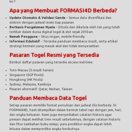
Ini ?
Apa yang Membuat FORMASI4D Berbeda?
Update Otomatis & Validasi Ganda
– Semua data diverifikasi dan
sinkron dengan jadwal resmi tiap pasaran.
Berbasis Pengalaman Nyata
– Ditulis dan dikelola oleh tim yang telah
terlibat dalam dunia digital togel & slot sejak 2010-an.
Ramah Pengguna
– Situs ringan, mobile-friendly.
Informasi Edukatif
– Tersedia panduan membaca result, serta artikel
strategi bermain yang masuk akal dan tidak menyesatkan.
Pasaran Togel Resmi yang Tersedia
Berikut daftar pasaran yang tersedia secara real-time:
Toto Macau (5 result harian)
Singapore (SGP Pools)
Hongkong (HK Pools)
Sydney, Malaysia, Kamboja
Pasaran alternatif: Qatar, Wuhan, Taiwan
Panduan Membaca Data Togel
Setiap pasaran memiliki format penulisan dan jadwal rilis berbeda. Di
FORMASI4D, hasil ditampilkan dalam bentuk tabel rapi dengan jam, hari,
dan angka keluaran. Kami juga menyediakan catatan historis agar
pemain dapat melihat tren result sebelumnya, dengan catatan historis
dan fitur tambahan buku mimpi, para prediktor angka dapat lebih
leluasa dalam memprediksi angka berikutnya.