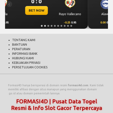
0 : 0
Previous
Next
BET NOW
Alaves
Getafe
0.00
0.62
0.00
-0.72
TENTANG KAMI
BANTUAN
PERATURAN
INFORMASI BANK
HUBUNGI KAMI
KEBIJAKAN PRIVASI
PERSETUJUAN COOKIES
Formasi4D hanya beroperasi di domain resmi
formasi4d.com
. Kami tidak
memiliki afiliasi dengan situs manapun yang menggunakan domain
.go.id atau domain pemerintah lainnya.
FORMASI4D | Pusat Data Togel
Resmi & Info Slot Gacor Terpercaya