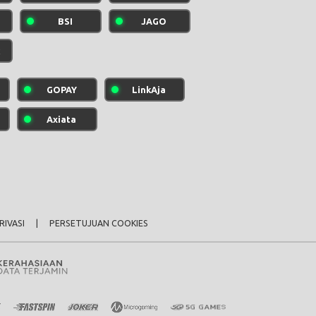
Permata
BJB
BSI
JAGO
GOPAY
LinkAja
Axiata
RIVASI
|
PERSETUJUAN COOKIES