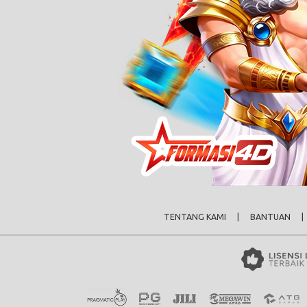
TENTANG KAMI
|
BANTUAN
|