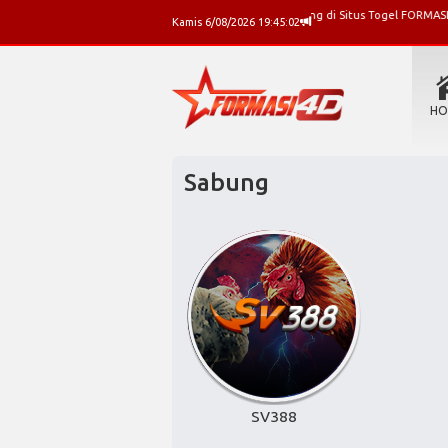
Selamat Datang di Situs Togel FORMASI4D, sit
Kamis 6/08/2026 19:45:03
HO
Sabung
SV388