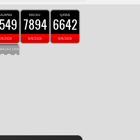
ALAYSIA
MACAU
QATAR
549
7894
6642
/8/2026
6/8/2026
6/8/2026
MACAU 2200
064
6/8/2026