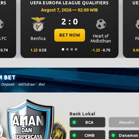
ERS
UEFA CHAMPIONS LEAGUE QUALIFIERS
E-FO
August 12, 2026 — 02:00 WIB
0 : 0
BET NOW
ngur
Lyon
Sparta Praha
Manc
avik
Un
0.40
1
0.86
-1
0.96
0.0
M BET
Deposit
Withdraw
Bet
Bank Lokal
BCA
Mandiri