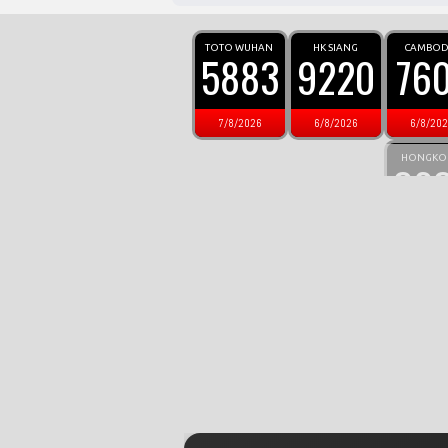
TOTO WUHAN
HK SIANG
CAMBOD
5883
9220
76
7/8/2026
6/8/2026
6/8/20
HONGKO
36
6/8/20