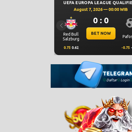
UEFA EUROPA LEAGUE QUALIFI
August 7, 2026 — 01:00 WIB
2 : 0
Previous
BET NOW
Viki
Thun
Reykj
0.00
0.28
0.00
-
TELEGRA
Daftar
Login