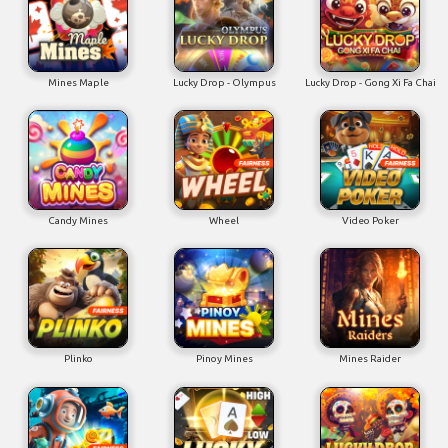
Mines Maple
Lucky Drop - Olympus
Lucky Drop - Gong Xi Fa Chai
Candy Mines
Wheel
Video Poker
Plinko
Pinoy Mines
Mines Raider