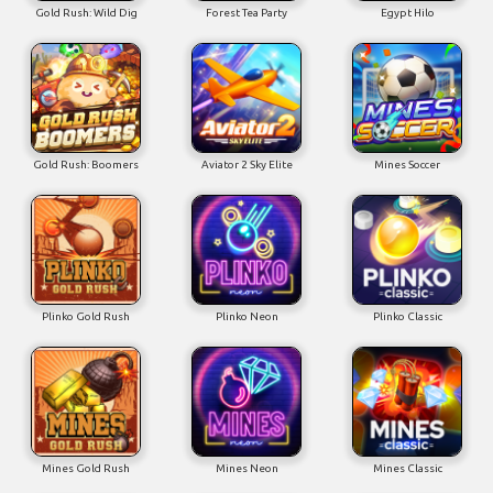
Gold Rush: Boomers
Aviator 2 Sky Elite
Mines Soccer
Plinko Gold Rush
Plinko Neon
Plinko Classic
Mines Gold Rush
Mines Neon
Mines Classic