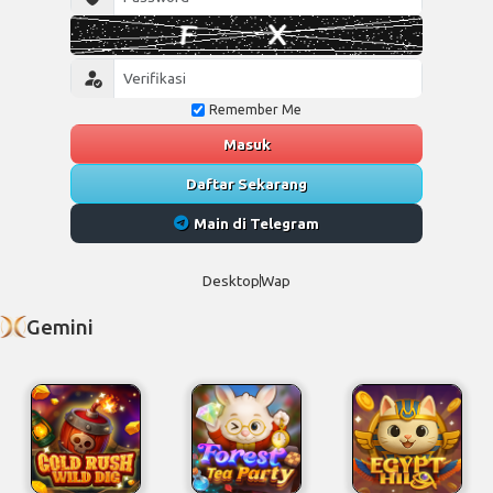
Remember Me
Masuk
Daftar Sekarang
Main di Telegram
Desktop
Wap
Gemini
Gold Rush: Wild Dig
Forest Tea Party
Egypt Hilo