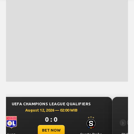
UEFA CHAMPIONS LEAGUE QUALIFIERS
August 12, 2026 — 01:30 WIB
0 : 0
Previous
Next
BET NOW