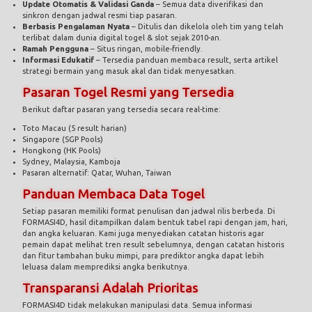
Update Otomatis & Validasi Ganda
– Semua data diverifikasi dan
sinkron dengan jadwal resmi tiap pasaran.
Berbasis Pengalaman Nyata
– Ditulis dan dikelola oleh tim yang telah
terlibat dalam dunia digital togel & slot sejak 2010-an.
Ramah Pengguna
– Situs ringan, mobile-friendly.
Informasi Edukatif
– Tersedia panduan membaca result, serta artikel
strategi bermain yang masuk akal dan tidak menyesatkan.
Pasaran Togel Resmi yang Tersedia
Berikut daftar pasaran yang tersedia secara real-time:
Toto Macau (5 result harian)
Singapore (SGP Pools)
Hongkong (HK Pools)
Sydney, Malaysia, Kamboja
Pasaran alternatif: Qatar, Wuhan, Taiwan
Panduan Membaca Data Togel
Setiap pasaran memiliki format penulisan dan jadwal rilis berbeda. Di
FORMASI4D, hasil ditampilkan dalam bentuk tabel rapi dengan jam, hari,
dan angka keluaran. Kami juga menyediakan catatan historis agar
pemain dapat melihat tren result sebelumnya, dengan catatan historis
dan fitur tambahan buku mimpi, para prediktor angka dapat lebih
leluasa dalam memprediksi angka berikutnya.
Transparansi Adalah Prioritas
FORMASI4D tidak melakukan manipulasi data. Semua informasi