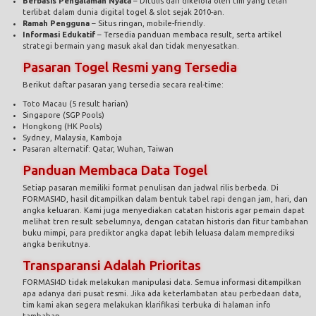
Berbasis Pengalaman Nyata
– Ditulis dan dikelola oleh tim yang telah
terlibat dalam dunia digital togel & slot sejak 2010-an.
Ramah Pengguna
– Situs ringan, mobile-friendly.
Informasi Edukatif
– Tersedia panduan membaca result, serta artikel
strategi bermain yang masuk akal dan tidak menyesatkan.
Pasaran Togel Resmi yang Tersedia
Berikut daftar pasaran yang tersedia secara real-time:
Toto Macau (5 result harian)
Singapore (SGP Pools)
Hongkong (HK Pools)
Sydney, Malaysia, Kamboja
Pasaran alternatif: Qatar, Wuhan, Taiwan
Panduan Membaca Data Togel
Setiap pasaran memiliki format penulisan dan jadwal rilis berbeda. Di
FORMASI4D, hasil ditampilkan dalam bentuk tabel rapi dengan jam, hari, dan
angka keluaran. Kami juga menyediakan catatan historis agar pemain dapat
melihat tren result sebelumnya, dengan catatan historis dan fitur tambahan
buku mimpi, para prediktor angka dapat lebih leluasa dalam memprediksi
angka berikutnya.
Transparansi Adalah Prioritas
FORMASI4D tidak melakukan manipulasi data. Semua informasi ditampilkan
apa adanya dari pusat resmi. Jika ada keterlambatan atau perbedaan data,
tim kami akan segera melakukan klarifikasi terbuka di halaman info