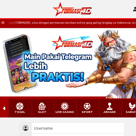
us Togel FORMASI4D, situs dengan permainan taruhan online yang paling lengkap se-Indonesia, dan
TOGEL
SLOT
LIVE CASINO
SPORT
ARCADE
SABU