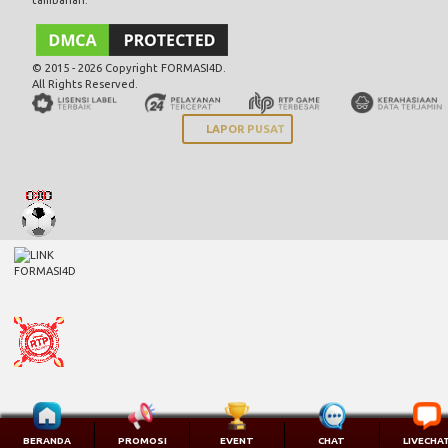
tambahan.
© 2015 - 2026 Copyright FORMASI4D.
All Rights Reserved.
LAPOR PUSAT
BERANDA
PROMOSI
EVENT
CHAT
LIVECHA