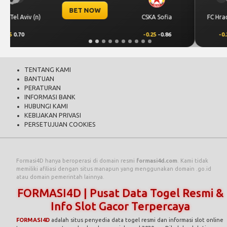
BET NOW
FC Hradec Kralove
Besiktas
-0.25
-0.81
0.25
0.65
TENTANG KAMI
BANTUAN
PERATURAN
INFORMASI BANK
HUBUNGI KAMI
KEBIJAKAN PRIVASI
PERSETUJUAN COOKIES
Formasi4D hanya beroperasi di domain resmi
formasi4d.com
. Kami tidak
memiliki afiliasi dengan situs manapun yang menggunakan domain .go.id
atau domain pemerintah lainnya.
FORMASI4D | Pusat Data Togel Resmi &
Info Slot Gacor Terpercaya
FORMASI4D
adalah situs penyedia data togel resmi dan informasi slot online