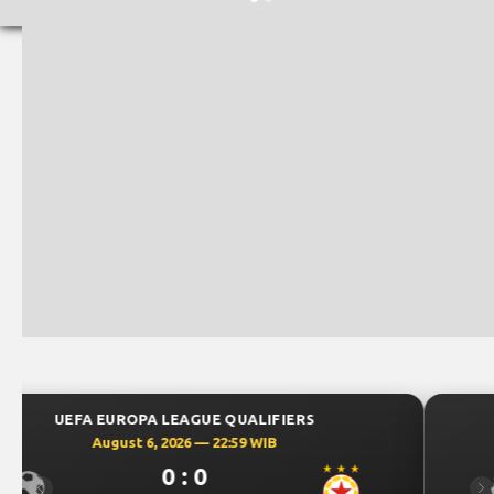
UEFA EUROPA LEAGUE QUALIFIERS
August 7, 2026 — 00:00 WIB
0 : 0
Previous
Ne