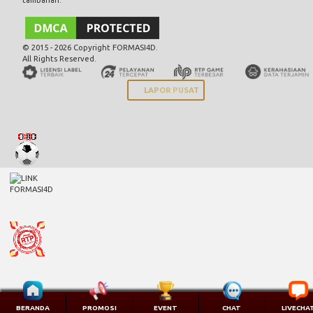
tambahan.
© 2015 - 2026 Copyright FORMASI4D.
All Rights Reserved.
LAPOR PUSAT
BERANDA
PROMOSI
EVENT
CHAT
LIVECHA