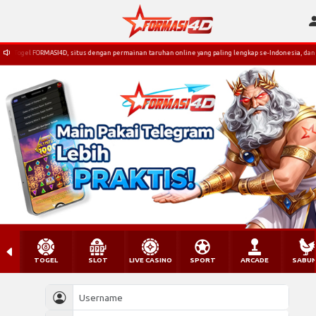
s Togel FORMASI4D, situs dengan permainan taruhan online yang paling lengkap se-Indonesia, dan 
TOGEL
SLOT
LIVE CASINO
SPORT
ARCADE
SABU