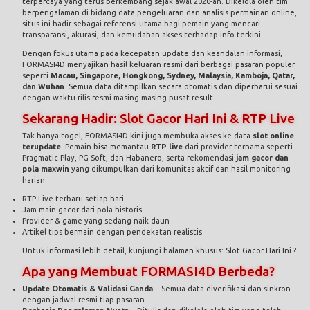
terpercaya yang terus berkembang sejak awal 2020-an. Dikelola oleh tim
berpengalaman di bidang data pengeluaran dan analisis permainan online,
situs ini hadir sebagai referensi utama bagi pemain yang mencari
transparansi, akurasi, dan kemudahan akses terhadap info terkini.
Dengan fokus utama pada kecepatan update dan keandalan informasi,
FORMASI4D menyajikan hasil keluaran resmi dari berbagai pasaran populer
seperti
Macau, Singapore, Hongkong, Sydney, Malaysia, Kamboja, Qatar,
dan Wuhan
. Semua data ditampilkan secara otomatis dan diperbarui sesuai
dengan waktu rilis resmi masing-masing pusat result.
Sekarang Hadir: Slot Gacor Hari Ini & RTP Live
Tak hanya togel, FORMASI4D kini juga membuka akses ke data
slot online
terupdate
. Pemain bisa memantau
RTP live
dari provider ternama seperti
Pragmatic Play, PG Soft, dan Habanero, serta rekomendasi
jam gacor dan
pola maxwin
yang dikumpulkan dari komunitas aktif dan hasil monitoring
harian.
RTP Live terbaru setiap hari
Jam main gacor dari pola historis
Provider & game yang sedang naik daun
Artikel tips bermain dengan pendekatan realistis
Untuk informasi lebih detail, kunjungi halaman khusus:
Slot Gacor Hari Ini ?
Apa yang Membuat FORMASI4D Berbeda?
Update Otomatis & Validasi Ganda
– Semua data diverifikasi dan sinkron
dengan jadwal resmi tiap pasaran.