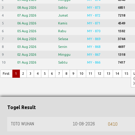
3
08 Aug 2026
Sabtu
MY - 873
6851
4
07 Aug 2026
Jumat
MY - 872
7218
5
06 Aug 2026
Kamis
MY - 871
4549
6
05 Aug 2026
Rabu
MY - 870
1592
7
04 Aug 2026
Selasa
MY - 869
3744
8
03 Aug 2026
Senin
MY - 868
4697
9
02 Aug 2026
Minggu
MY - 867
1318
10
01 Aug 2026
Sabtu
MY - 866
7417
First
1
2
3
4
5
6
7
8
9
10
11
12
13
14
15
(
)
Togel Result
TOTO WUHAN
10-08-2026
0410